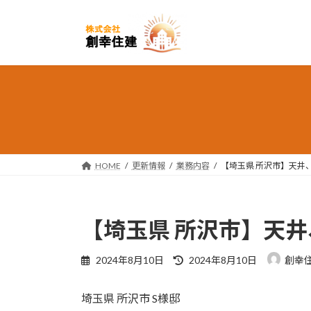
コ
ナ
ン
ビ
テ
ゲ
ン
ー
ツ
シ
へ
ョ
ス
ン
キ
に
ッ
移
プ
動
HOME
更新情報
業務内容
【埼玉県 所沢市】天井
【埼玉県 所沢市】天
最
2024年8月10日
2024年8月10日
創幸
終
更
埼玉県 所沢市 S様邸
新